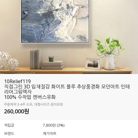
10Relief119
직접그린 3D 입체질감 화이트 블루 추상풍경화 모던아트 인테
리어그림액자
100% 수작업 캔버스유화
주문제작 3-4주 소요, 대형사이즈 문의요망
260,000원
적립금
7,800원 (3%)
브랜드
예가아트