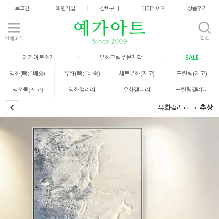
로그인
회원가입
장바구니
마이페이지
상품후기
전체메뉴
검색
예가아트소개
유화그림주문제작
SALE
명화(빠른배송)
유화(빠른배송)
세트유화(재고)
프린팅(재고)
벽소품(재고)
명화갤러리
유화갤러리
프린팅갤러리
유화갤러리
추상