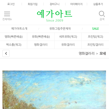
로그인
회원가입
장바구니
마이페이지
상품후기
전체메뉴
검색
예가아트소개
유화그림주문제작
SALE
명화(빠른배송)
유화(빠른배송)
세트유화(재고)
프린팅(재고)
벽소품(재고)
명화갤러리
유화갤러리
프린팅갤러리
명화갤러리
모네