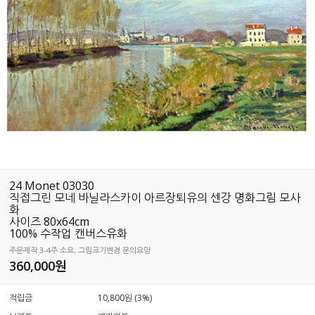
24 Monet 03030
직접그린 모네 바닐라스카이 아르장퇴유의 센강 명화그림 모사
화
사이즈 80x64cm
100% 수작업 캔버스유화
주문제작 3-4주 소요, 그림크기변경 문의요망
360,000
원
적립금
10,800원 (3%)