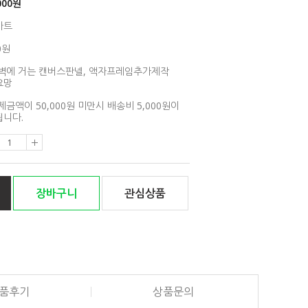
000
원
아트
0원
벽에 거는 캔버스판넬, 액자프레임추가제작
요망
제금액이 50,000원 미만시 배송비 5,000원이
니다.
장바구니
관심상품
품후기
상품문의