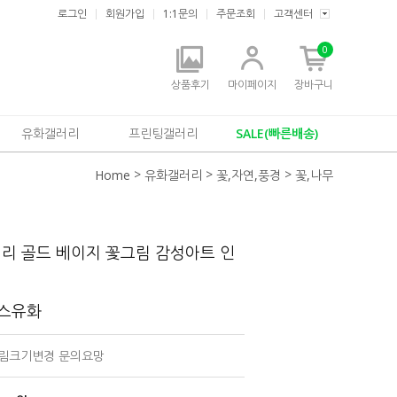
로그인
회원가입
1:1문의
주문조회
고객센터
0
상품후기
마이페이지
장바구니
유화갤러리
프린팅갤러리
SALE(빠른배송)
>
>
>
Home
유화갤러리
꽃,자연,풍경
꽃,나무
리 골드 베이지 꽃그림 감성아트 인
버스유화
 그림크기변경 문의요망