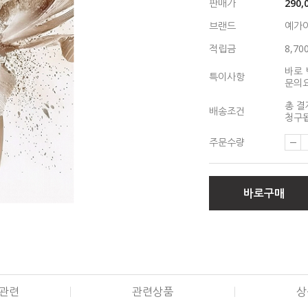
판매가
290,
브랜드
예가
적립금
8,70
바로 
특이사항
문의
총 결
배송조건
청구됩
주문수량
바로구매
관련
관련상품
상