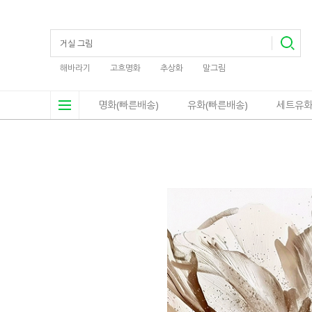
해바라기
고흐명화
추상화
말그림
명화(빠른배송)
유화(빠른배송)
세트유화