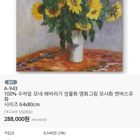
A-943
100% 수작업 모네 해바라기 정물화 명화그림 모사화 캔버스유
화
사이즈 64x80cm
[재고보유 당일발송]
288,000
원
360,000원
적립금
8,640원 (3%)