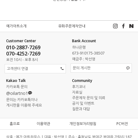
예가아트소개
유화주문제작안내
Customer Center
Bank Account
010-2887-7269
하나은행
070-4252-7269
673-910175-38507
예금주 : 박선영
오전 10시 - 오후 8시
문의 게시판
고객센터 연결
Kakao Talk
Community
카카오톡 문의
후기코너
자료실
@oilartno1
주문제작 문의 및 의뢰
문의는 카카오톡이나
공지 및 이벤트
게시판을 이용해 주세요
질문과 대답
홈으로
이용약관
개인정보처리방침
PC버전
상호 :
예가 아트하우스 |
대표 :
박선영 |
주소 :
충청남도 부여군 부여읍 가탑리 187