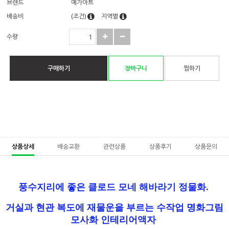
브랜드
예가아트
배송비
(조건)
지역별
수량
구매하기
장바구니
찜하기
상품상세
배송교환
관련상품
상품후기
상품문의
풍수지리에 좋은 클로드 모네 해바라기 정물화.
거실과 현관 복도에 재물운을 부르는 수작업 명화그림
모사화 인테리어액자