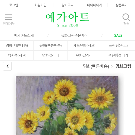
로그인
회원가입
장바구니
마이페이지
상품후기
전체메뉴
검색
예가아트소개
유화그림주문제작
SALE
명화(빠른배송)
유화(빠른배송)
세트유화(재고)
프린팅(재고)
벽소품(재고)
명화갤러리
유화갤러리
프린팅갤러리
명화(빠른배송)
명화그림