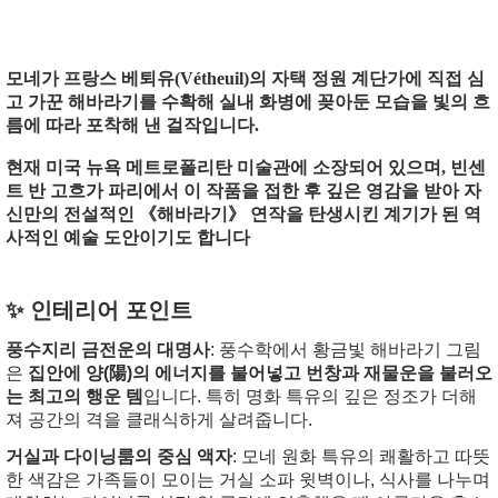
모네가 프랑스 베퇴유(Vétheuil)의 자택 정원 계단가에 직접 심
고 가꾼 해바라기를 수확해 실내 화병에 꽂아둔 모습을 빛의 흐
름에 따라 포착해 낸 걸작입니다.
현재 미국 뉴욕 메트로폴리탄 미술관에 소장되어 있으며, 빈센
트 반 고흐가 파리에서 이 작품을 접한 후 깊은 영감을 받아 자
신만의 전설적인 《해바라기》 연작을 탄생시킨 계기가 된 역
사적인 예술 도안이기도 합니다
✨ 인테리어 포인트
풍수지리 금전운의 대명사
: 풍수학에서 황금빛 해바라기 그림
은
집안에 양(陽)의 에너지를 불어넣고 번창과 재물운을 불러오
는 최고의 행운 템
입니다. 특히 명화 특유의 깊은 정조가 더해
져 공간의 격을 클래식하게 살려줍니다.
거실과 다이닝룸의 중심 액자
: 모네 원화 특유의 쾌활하고 따뜻
한 색감은 가족들이 모이는 거실 소파 윗벽이나, 식사를 나누며