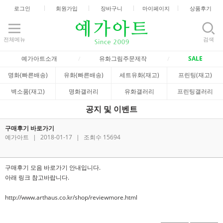
로그인
회원가입
장바구니
마이페이지
상품후기
전체메뉴
검색
예가아트소개
유화그림주문제작
SALE
명화(빠른배송)
유화(빠른배송)
세트유화(재고)
프린팅(재고)
벽소품(재고)
명화갤러리
유화갤러리
프린팅갤러리
공지 및 이벤트
구매후기 바로가기
예가아트
|
2018-01-17
|
조회수 15694
구매후기 모음 바로가기 안내입니다.
아래 링크 참고바랍니다.
http://www.arthaus.co.kr/shop/reviewmore.html