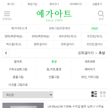
로그인
회원가입
장바구니
마이페이지
상품후기
전체메뉴
검색
예가아트소개
유화그림주문제작
SALE
명화(빠른배송)
유화(빠른배송)
세트유화(재고)
프린팅(재고)
벽소품(재고)
명화갤러리
유화갤러리
프린팅갤러리
유화갤러리
추상
팝아트
추상
세트유화
기독교성화그림
꽃,자연,풍경
해바라기
동물그림
인물그림
와인, 커피그림
사진을 그림으로
LN Blue240 100% 수작업 블루 심포니 나무숲