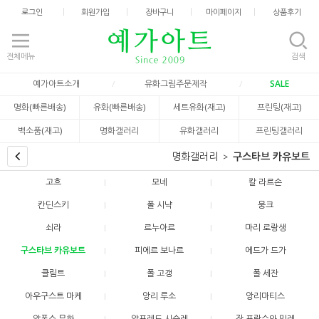
로그인
회원가입
장바구니
마이페이지
상품후기
전체메뉴
검색
예가아트소개
유화그림주문제작
SALE
명화(빠른배송)
유화(빠른배송)
세트유화(재고)
프린팅(재고)
벽소품(재고)
명화갤러리
유화갤러리
프린팅갤러리
명화갤러리
구스타브 카유보트
고흐
모네
칼 라르손
칸딘스키
폴 시냑
뭉크
쇠라
르누아르
마리 로랑생
구스타브 카유보트
피에르 보나르
에드가 드가
클림트
폴 고갱
폴 세잔
아우구스트 마케
앙리 루소
앙리마티스
알폰스 무하
알프레드 시슬레
장 프랑수와 밀레