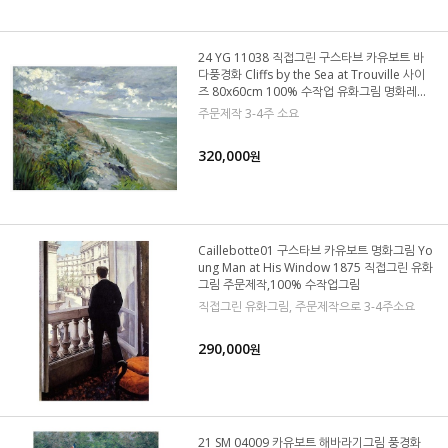
24 YG 11038 직접그린 구스타브 카유보트 바
다풍경화 Cliffs by the Sea at Trouville 사이
즈 80x60cm 100% 수작업 유화그림 명화레플
리카
주문제작 3-4주 소요
320,000
원
Caillebotte01 구스타브 카유보트 명화그림 Yo
ung Man at His Window 1875 직접그린 유화
그림 주문제작,100% 수작업그림
직접그린 유화그림, 주문제작으로 3-4주소요
290,000
원
21 SM 04009 카유보트 해바라기그림 풍경화