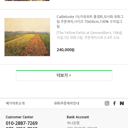
Caillebotte 19,카유보트 풍경화,모사화 유화그
림 주문제작,사이즈 70x58cm,100% 수작업그
림
[The Yellow Fields at Gennevilliers, 1884]
직접그린 유화그림, 주문제작으로 3-4주 소요
240,000
원
더보기
+
예가아트소개
유화주문제작안내
Customer Center
Bank Account
010-2887-7269
하나은행