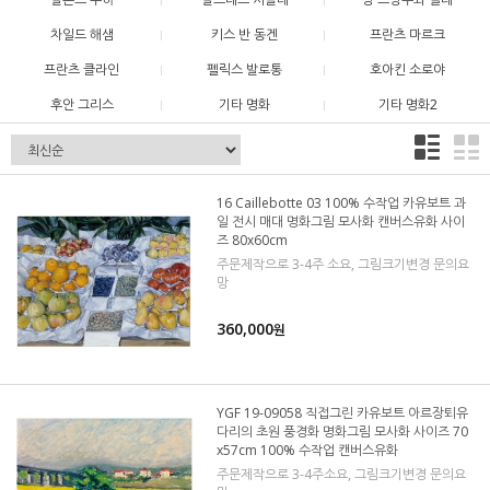
차일드 해샘
키스 반 동겐
프란츠 마르크
프란츠 클라인
펠릭스 발로통
호아킨 소로야
후안 그리스
기타 명화
기타 명화2
16 Caillebotte 03 100% 수작업 카유보트 과
일 전시 매대 명화그림 모사화 캔버스유화 사이
즈 80x60cm
주문제작으로 3-4주 소요, 그림크기변경 문의요
망
360,000
원
YGF 19-09058 직접그린 카유보트 아르장퇴유
다리의 초원 풍경화 명화그림 모사화 사이즈 70
x57cm 100% 수작업 캔버스유화
주문제작으로 3-4주소요, 그림크기변경 문의요