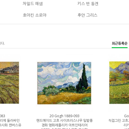
차일드 해샘
키스 반 동겐
호아킨 소로야
후안 그리스
니다.
최근등록순
083
20 Gogh 1889-093
Go
타리에 둘러싸인
핸드메이드 고흐 사이프러스나무 밀밭풍
직접그린 고흐
모사화 캔버스유
경화 명화레플리카 아트인테리어
리