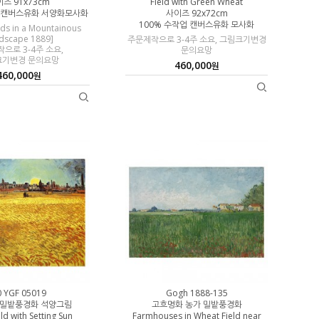
즈 91x73cm
Field with Green Wheat
업 캔버스유화 서양화모사화
사이즈 92x72cm
100% 수작업 캔버스유화 모사화
lds in a Mountainous
dscape 1889]
주문제작으로 3-4주 소요, 그림크기변경
으로 3-4주 소요,
문의요망
크기변경 문의요망
460,000
원
460,000
원
0 YGF 05019
Gogh 1888-135
 밀밭풍경화 석양그림
고흐명화 농가 밀밭풍경화
ld with Setting Sun
Farmhouses in Wheat Field near