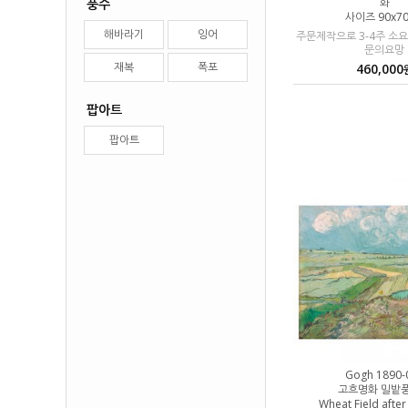
화
풍수
사이즈 90x7
해바라기
잉어
주문제작으로 3-4주 소
문의요망
재복
폭포
460,000
팝아트
팝아트
Gogh 1890-
고흐명화 밀밭
Wheat Field after