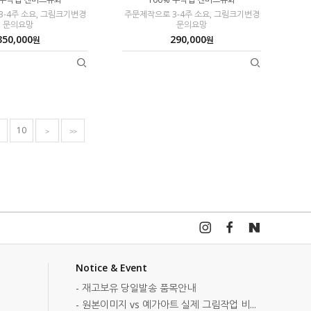
-4주 소요, 그림크기변경
주문제작으로 3-4주 소요, 그림크기변경
문의요망
문의요망
350,000
290,000
원
원
10
>
>>
Notice & Event
- 재고보유 당일발송 품목안내
- 원본이미지 vs 예가아트 실제 그림작업 비...