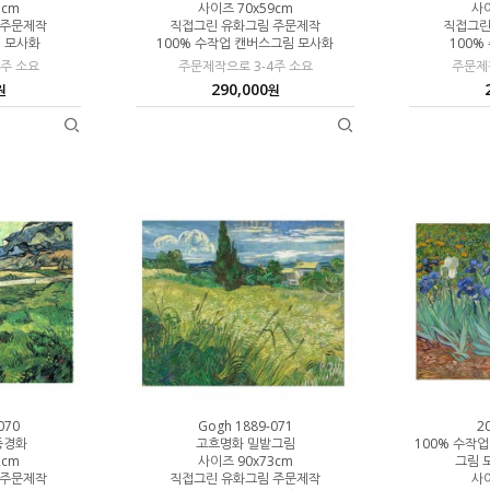
5cm
사이즈 70x59cm
사이
 주문제작
직접그린 유화그림 주문제작
직접그린
림 모사화
100% 수작업 캔버스그림 모사화
100%
4주 소요
주문제작으로 3-4주 소요
주문제작
290,000
원
원
070
Gogh 1889-071
2
풍경화
고흐명화 밀밭그림
100% 수작
2cm
사이즈 90x73cm
그림 
 주문제작
직접그린 유화그림 주문제작
사이