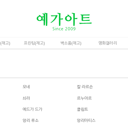
(재고)
프린팅(재고)
벽소품(재고)
명화갤러리
모네
칼 라르손
쇠라
르누아르
에드가 드가
클림트
앙리 루소
앙리마티스