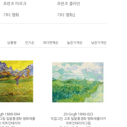
프란츠 마르크
프란츠 클라인
기타 명화
기타 명화2
상품명
인기순
최다판매순
높은가격순
낮은가격순
gh 1889-094
20 Gogh 1890-023
그림 밀밭풍경화 명화레플
직접그린 고흐 밀밭풍경화 명화레플리카
카 아트인테리어
아트인테리어그림