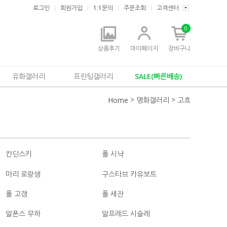
로그인
회원가입
1:1문의
주문조회
고객센터
0
상품후기
마이페이지
장바구니
유화갤러리
프린팅갤러리
SALE(빠른배송)
>
>
Home
명화갤러리
고흐
칸딘스키
폴 시냑
마리 로랑생
구스타브 카유보트
폴 고갱
폴 세잔
알폰스 무하
알프레드 시슬레