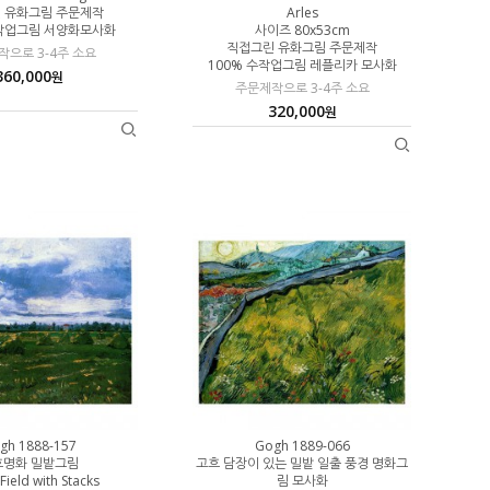
 유화그림 주문제작
Arles
수작업그림 서양화모사화
사이즈 80x53cm
직접그린 유화그림 주문제작
으로 3-4주 소요
100% 수작업그림 레플리카 모사화
360,000
원
주문제작으로 3-4주 소요
320,000
원
gh 1888-157
Gogh 1889-066
흐명화 밀밭그림
고흐 담장이 있는 밀밭 일출 풍경 명화그
Field with Stacks
림 모사화