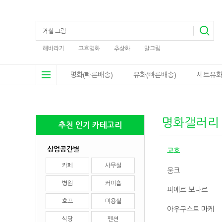
해바라기
고흐명화
추상화
말그림
명화(빠른배송)
유화(빠른배송)
세트유화
명화갤러리
추천 인기 카테고리
상업공간별
고흐
카페
사무실
뭉크
병원
커피숍
피에르 보나르
호프
미용실
아우구스트 마케
식당
펜션