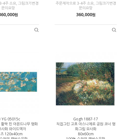
-4주 소요, 그림크기변경
주문제작으로 3-4주 소요, 그림크기변경
문의요망
문의요망
360,000
360,000
원
원
3 YG 05015c
Gogh 1887-17
 활짝 핀 아몬드나무 명화
직접그린 고흐 아스니에르 공원 코너 명
모사화 와이드액자
화그림 모사화
즈 120x40cm
80x60cm
 수작업 캔버스유화
100% 수작업 캔버스유화