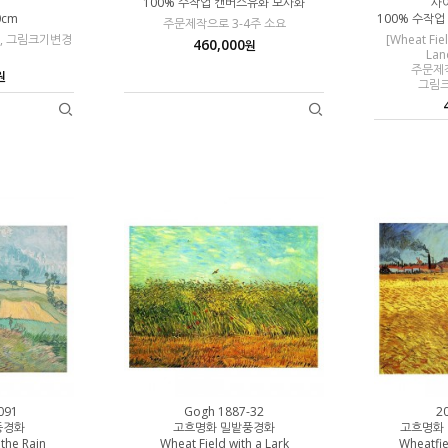
100% 수작업 캔버스유화 모사화
사이
0cm
100% 수작
주문제작으로 3-4주 소요
요, 그림크기변경
[Wheat Fie
460,000
원
Lan
주문제작
원
그림
091
Gogh 1887-32
2
풍경화
고흐명화 밀밭풍경화
고흐명화
 the Rain
Wheat Field with a Lark
Wheatfie