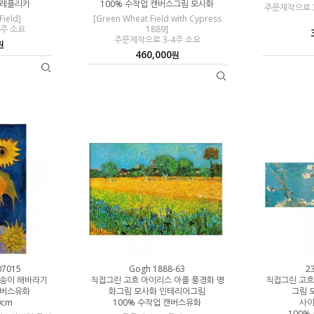
 레플리카
100% 수작업 캔버스그림 모사화
주문제작으로 3
Field]
[Green Wheat Field with Cypress
4주 소요
1889]
주문제작으로 3-4주 소요
원
460,000
원
07015
Gogh 1888-63
2
섯송이 해바라기
직접그린 고흐 아이리스 아를 풍경화 명
직접그린 고흐
캔버스유화
화그림 모사화 인테리어그림
그림 
0cm
100% 수작업 캔버스유화
사이
100%