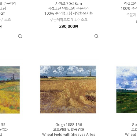
뢰 주문제작
사이즈 70x58cm
직접그린
업그림
직접그린 유화그림 주문제작
100% 
0cm
100% 수작업그림 서양화모사화
주문제작
4주 소요
주문제작으로 3-4주 소요
290,000
원
원
155
Gogh 1888-156
Go
풍경화
고흐명화 밀밭풍경화
고
ld
Wheat Field with Sheaves Arles
Wheat 