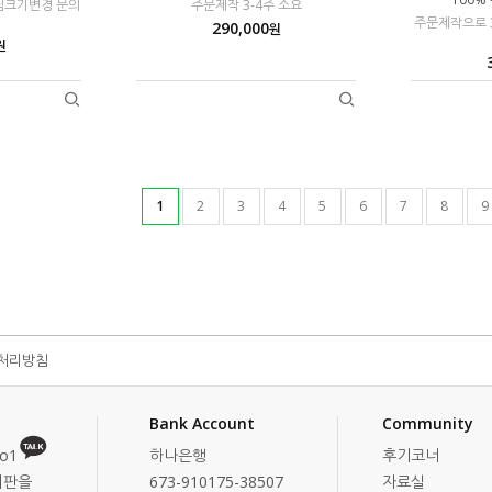
그림크기변경 문의
주문제작 3-4주 소요
주문제작으로 3
290,000
원
원
1
2
3
4
5
6
7
8
9
처리방침
Bank Account
Community
o1
하나은행
후기코너
시판을
673-910175-38507
자료실