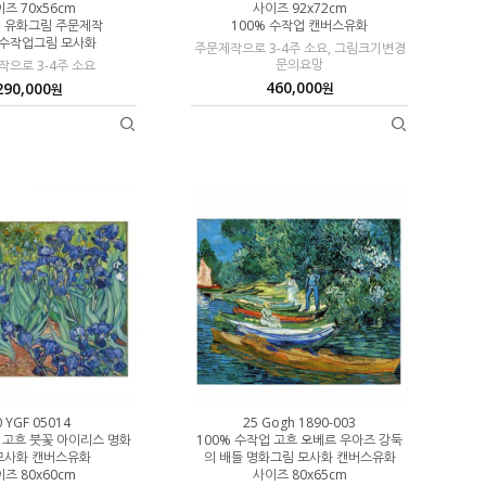
즈 70x56cm
사이즈 92x72cm
 유화그림 주문제작
100% 수작업 캔버스유화
 수작업그림 모사화
주문제작으로 3-4주 소요, 그림크기변경
문의요망
으로 3-4주 소요
460,000
290,000
원
원
0 YGF 05014
25 Gogh 1890-003
업 고흐 붓꽃 아이리스 명화
100% 수작업 고흐 오베르 우아즈 강둑
모사화 캔버스유화
의 배들 명화그림 모사화 캔버스유화
즈 80x60cm
사이즈 80x65cm