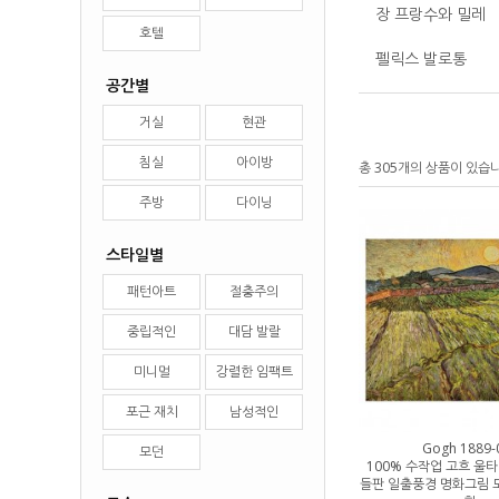
장 프랑수와 밀레
호텔
펠릭스 발로통
공간별
거실
현관
침실
아이방
총 305개의 상품이 있습
주방
다이닝
스타일별
패턴아트
절충주의
중립적인
대담 발랄
미니멀
강렬한 임팩트
포근 재치
남성적인
Gogh 1889-
모던
100% 수작업 고흐 울
들판 일출풍경 명화그림 