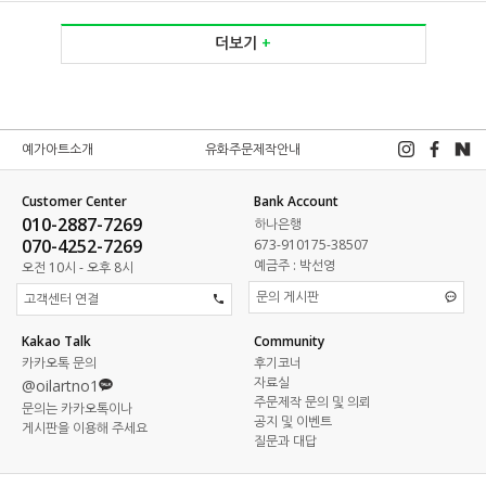
더보기
+
예가아트소개
유화주문제작안내
Customer Center
Bank Account
010-2887-7269
하나은행
070-4252-7269
673-910175-38507
예금주 : 박선영
오전 10시 - 오후 8시
문의 게시판
고객센터 연결
Kakao Talk
Community
카카오톡 문의
후기코너
자료실
@oilartno1
주문제작 문의 및 의뢰
문의는 카카오톡이나
공지 및 이벤트
게시판을 이용해 주세요
질문과 대답