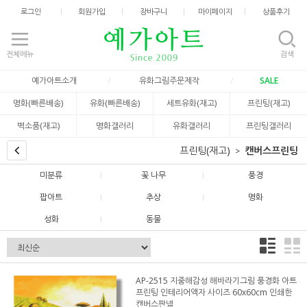
로그인
회원가입
장바구니
마이페이지
상품후기
전체메뉴
검색
예가아트소개
유화그림주문제작
SALE
명화(빠른배송)
유화(빠른배송)
세트유화(재고)
프린팅(재고)
벽소품(재고)
명화갤러리
유화갤러리
프린팅갤러리
프린팅(재고)
캔버스프린팅
미분류
꽃 나무
풍경
팝아트
추상
명화
성화
동물
AP-2515 지중해감성 해바라기그림 풍경화 아트
프린팅 인테리어액자 사이즈 60x60cm 인쇄한
캔버스판넬