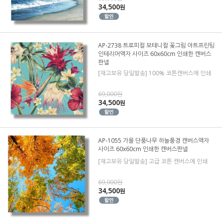
34,500
원
AP-2738 트로피컬 보태니컬 꽃그림 아트프린팅
인테리어액자 사이즈 60x60cm 인쇄한 캔버스
판넬
[재고보유 당일발송] 100% 코튼캔버스에 인쇄
69,000원
34,500
원
AP-1055 가을 단풍나무 하늘풍경 캔버스액자
사이즈 60x60cm 인쇄한 캔버스판넬
[재고보유 당일발송] 고급 코튼 캔버스에 인쇄
69,000원
34,500
원