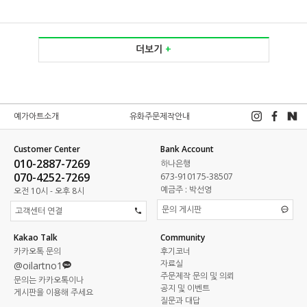
더보기
+
예가아트소개
유화주문제작안내
Customer Center
Bank Account
010-2887-7269
하나은행
070-4252-7269
673-910175-38507
예금주 : 박선영
오전 10시 - 오후 8시
문의 게시판
고객센터 연결
Kakao Talk
Community
카카오톡 문의
후기코너
자료실
@oilartno1
주문제작 문의 및 의뢰
문의는 카카오톡이나
공지 및 이벤트
게시판을 이용해 주세요
질문과 대답