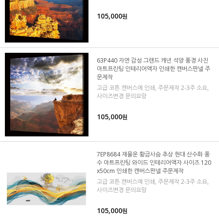
105,000
원
63P440 자연 감성 그랜드 캐년 석양 풍경 사진
아트프린팅 인테리어액자 인쇄한 캔버스판넬 주
문제작
고급 코튼 캔버스에 인쇄, 주문제작 2-3주 소요,
사이즈변경 문의요망
105,000
원
7EP8684 재물운 황금사슴 추상 현대 산수화 풍
수 아트프린팅 와이드 인테리어액자 사이즈 120
x50cm 인쇄한 캔버스판넬 주문제작
고급 코튼 캔버스에 인쇄, 주문제작 2-3주 소요,
사이즈변경 문의요망
105,000
원