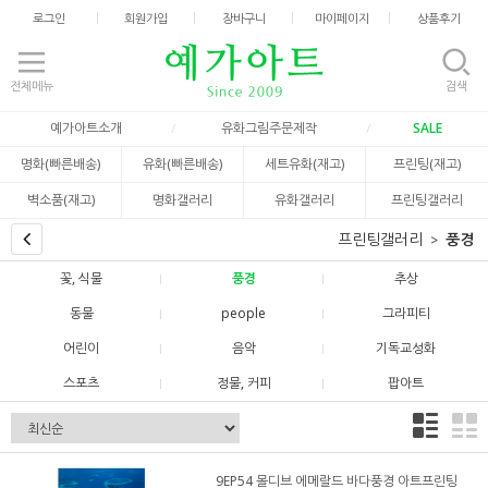
로그인
회원가입
장바구니
마이페이지
상품후기
전체메뉴
검색
예가아트소개
유화그림주문제작
SALE
명화(빠른배송)
유화(빠른배송)
세트유화(재고)
프린팅(재고)
벽소품(재고)
명화갤러리
유화갤러리
프린팅갤러리
프린팅갤러리
풍경
꽃, 식물
풍경
추상
동물
people
그라피티
어린이
음악
기독교성화
스포츠
정물, 커피
팝아트
9EP54 몰디브 에메랄드 바다풍경 아트프린팅